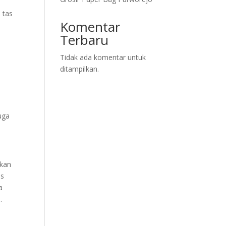
 tas
Komentar
Terbaru
n
Tidak ada komentar untuk
ditampilkan.
uga
ikan
as
a
.