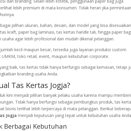
i dan branding. Selain lebih estetik, penggunaan paper bag juga
rlihat lebih premium di mata konsumen. Tidak heran jika permintaan
ahunnya.
rbagai pilihan ukuran, bahan, desain, dan model yang bisa disesuaika
as kraft, paper bag laminasi, tas kertas handle tali, hingga paper bag
 usaha agar lebih profesional dan mudah dikenal pelanggan.
umlah kecil maupun besar, tersedia juga layanan produksi custom
 UMKM, toko retail, event, maupun kebutuhan corporate.
ang baik, tas kertas tidak hanya berfungsi sebagai kemasan, tetapi j
ngkatkan branding usaha Anda.
al Tas Kertas Jogja?
uk kini menjadi pilihan banyak pelaku usaha karena mampu member
gkungan. Tidak hanya berfungsi sebagai pembungkus produk, tas kert
 bisnis terlihat lebih terpercaya di mata pelanggan. Berikut beberap
as Jogja
menjadi keputusan yang tepat untuk kebutuhan usaha Anda
k Berbagai Kebutuhan