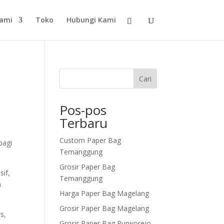
Kami
Toko
Hubungi Kami
Cari
Pos-pos
Terbaru
Custom Paper Bag
bagi
Temanggung
Grosir Paper Bag
sif,
Temanggung
a
Harga Paper Bag Magelang
Grosir Paper Bag Magelang
s,
Grosir Paper Bag Purworejo