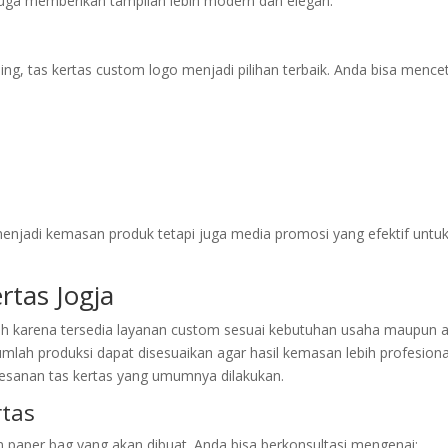
uga memberikan tampilan lebih modern dan elegan.
ng, tas kertas custom logo menjadi pilihan terbaik. Anda bisa mence
enjadi kemasan produk tetapi juga media promosi yang efektif untu
rtas Jogja
ah karena tersedia layanan custom sesuai kebutuhan usaha maupun 
jumlah produksi dapat disesuaikan agar hasil kemasan lebih profesiona
mesanan tas kertas yang umumnya dilakukan.
rtas
paper bag yang akan dibuat. Anda bisa berkonsultasi mengenai: